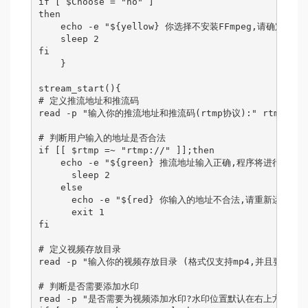
if [ $Choose = "no" ]

then

    echo -e "${yellow} 你选择不安装FFmpeg,请确定
    sleep 2

fi

    }

stream_start(){

# 定义推流地址和推流码

read -p "输入你的推流地址和推流码(rtmp协议):" rtmp

# 判断用户输入的地址是否合法

if [[ $rtmp =~ "rtmp://" ]];then

    echo -e "${green} 推流地址输入正确,程序将进行下一步操
      sleep 2

    else  

      echo -e "${red} 你输入的地址不合法,请重新运行程序并
      exit 1

fi 

# 定义视频存放目录

read -p "输入你的视频存放目录 (格式仅支持mp4,并且要绝对路径,例
# 判断是否需要添加水印

read -p "是否需要为视频添加水印?水印位置默认在右上方,需要较好CPU