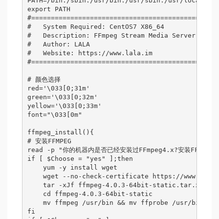
PATH=/bin:/sbin:/usr/bin:/usr/sbin:/usr/local/bin
export PATH

#================================================
#   System Required: CentOS7 X86_64              
#   Description: FFmpeg Stream Media Server      
#   Author: LALA                                 
#   Website: https://www.lala.im                 
#================================================
# 颜色选择

red='\033[0;31m'

green='\033[0;32m'

yellow='\033[0;33m'

font="\033[0m"

ffmpeg_install(){

# 安装FFMPEG

read -p "你的机器内是否已经安装过FFmpeg4.x?安装FFmpeg才
if [ $Choose = "yes" ];then

    yum -y install wget

    wget --no-check-certificate https://www.johnv
    tar -xJf ffmpeg-4.0.3-64bit-static.tar.xz

    cd ffmpeg-4.0.3-64bit-static

    mv ffmpeg /usr/bin && mv ffprobe /usr/bin && 
fi
