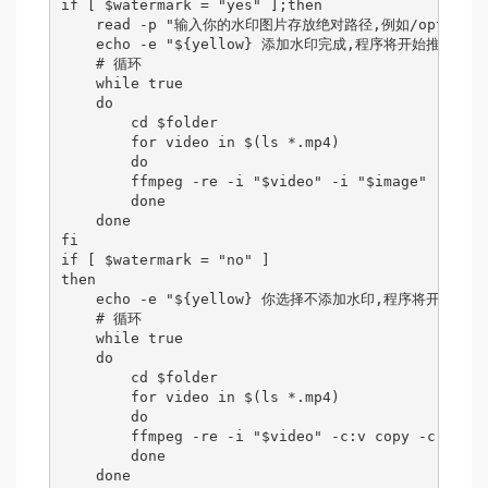
if [ $watermark = "yes" ];then

    read -p "输入你的水印图片存放绝对路径,例如/opt/image/w
    echo -e "${yellow} 添加水印完成,程序将开始推流. ${f
    # 循环

    while true

    do

        cd $folder

        for video in $(ls *.mp4)

        do

        ffmpeg -re -i "$video" -i "$image" -filte
        done

    done

fi

if [ $watermark = "no" ]

then

    echo -e "${yellow} 你选择不添加水印,程序将开始推流. $
    # 循环

    while true

    do

        cd $folder

        for video in $(ls *.mp4)

        do

        ffmpeg -re -i "$video" -c:v copy -c:a aac
        done

    done
