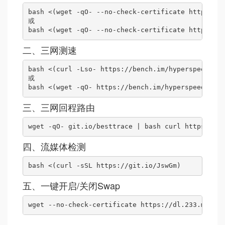
bash <(wget -qO- --no-check-certificate https://g
或

bash <(wget -qO- --no-check-certificate https://g
二、三网测速
bash <(curl -Lso- https://bench.im/hyperspeed) 

或 

bash <(wget -qO- https://bench.im/hyperspeed)
三、三网回程路由
wget -qO- git.io/besttrace | bash curl https://ra
四、流媒体检测
bash <(curl -sSL https://git.io/JswGm)
五、一键开启/关闭Swap
wget --no-check-certificate https://dl.233.mba/d/