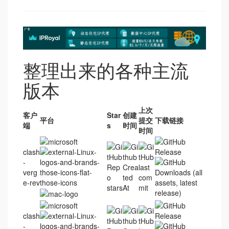
整理出来的各种主流
版本
上次
客户
Star
创建
平台
提交
下载链接
端
s
时间
时间
clash
-
verg
e-rev
clash
-