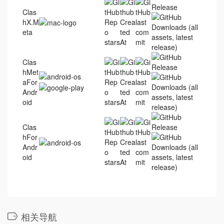
Clas
hX.M
eta
Clas
hMet
aFor
Andr
oid
Clas
hFor
Andr
oid
相关导航