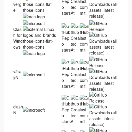
verg
e
Clas
h for
Wind
ows
v2ra
yN
clash
N