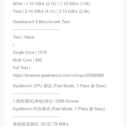
Write | 1.10 GB/s (2.1k) | 1.10 GB/s (1.0k)
Total | 2.14 GB/s (4.1k) | 2.13 GB/s (2.0k)
Geekbench 5 Benchmark Test:
---------------------------------
Test | Value
|
Single Core | 1010
Multi Core | 995
Full Test |
https://browser.geekbench.com/v5/cpu/23566988
SysBench CPU 测试 (Fast Mode, 1-Pass @ 5sec)
---------------------------------
1 线程测试(单核)得分: 2396 Scores
SysBench 内存测试 (Fast Mode, 1-Pass @ 5sec)
---------------------------------
单线程读测试: 33121.79 MB/s