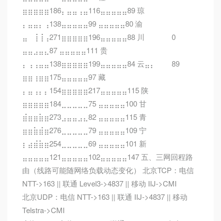
⣶⣶⣶⣶⣶186⡄⣤⣤⢠⣤116⣤⣤⣤⣤⣤89 琼
⡄⣤⣤⡄⢠138⣤⣤⣤⣤⣤99 ⣤⣤⣤⣤⣤80 渝
⣤⠀⢸⢸⢠271⣶⣶⣶⣶⣶196⣤⣤⣤⣤⣤88 川⠀⠀⠀⠀⠀0
⣤⣤⣠⣤⣄87 ⣤⣤⣤⣤⣤111 贵
⡄⢠⢠⣤⣤138⣶⣶⣶⣶⣶199⣤⣤⣤⣤⣤84 云⣤⡄⠀⠀⠀89
⣶⣶⢰⣶⣶175⣤⣤⣤⣤⣤97 藏
⡄⣤⢠⡄⡄154⣶⣶⣶⣶⣶217⣤⣤⣤⣤⣤115 陕
⣶⣶⣶⣶⣶184⣀⣀⣀⣀⣀75 ⣤⣤⣤⣤⣤100 甘
⣾⣶⣶⣷⣶273⣠⣤⣤⣠⣄82 ⣤⣤⣤⣤⣤115 青
⣶⣶⣷⣾⣶276⣀⣀⣀⣀⣀79 ⣤⣤⣤⣤⣤109 宁
⡆⣴⣾⣷⣶254⣀⣀⣀⣀⣀69 ⣤⣤⣤⣤⣤101 新
⣤⣤⣤⣤⣤121⣤⣤⣤⣤⣤102⣤⣤⣤⣤⣤147 五、三网回程路
由（线路可能随网络负载动态变化） 北京TCP：电信
NTT->163 || 联通 Level3->4837 || 移动 IIJ->CMI
北京UDP：电信 NTT->163 || 联通 IIJ->4837 || 移动
Telstra->CMI