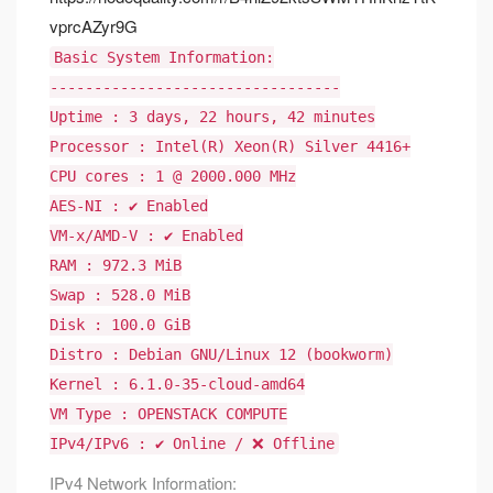
vprcAZyr9G
Basic System Information:
---------------------------------
Uptime : 3 days, 22 hours, 42 minutes
Processor : Intel(R) Xeon(R) Silver 4416+
CPU cores : 1 @ 2000.000 MHz
AES-NI : ✔ Enabled
VM-x/AMD-V : ✔ Enabled
RAM : 972.3 MiB
Swap : 528.0 MiB
Disk : 100.0 GiB
Distro : Debian GNU/Linux 12 (bookworm)
Kernel : 6.1.0-35-cloud-amd64
VM Type : OPENSTACK COMPUTE
IPv4/IPv6 : ✔ Online / ❌ Offline
IPv4 Network Information: