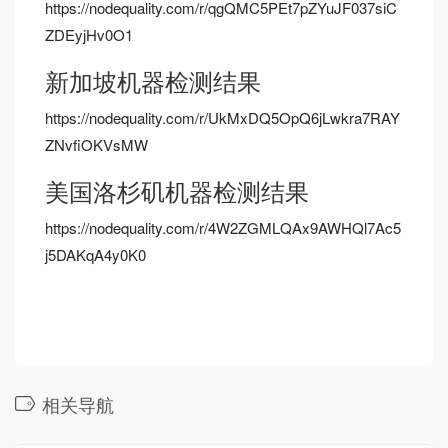
https://nodequality.com/r/qgQMC5PEt7pZYuJF037siC
ZDEyjHv0O1
新加坡机器检测结果
https://nodequality.com/r/UkMxDQ5OpQ6jLwkra7RAY
ZNvfiOKVsMW
美国洛杉矶机器检测结果
https://nodequality.com/r/4W2ZGMLQAx9AWHQl7Ac5
j5DAKqA4y0K0
相关导航