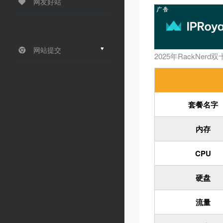
网友好站
♥
网站提交
2025年RackNer
套餐名字
内存
CPU
硬盘
流量