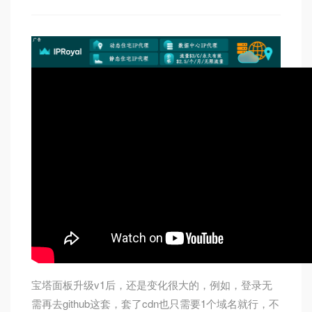
宝塔面板升级v1后，还是变化很大的，例如，登录无
需再去github这套，套了cdn也只需要1个域名就行，不