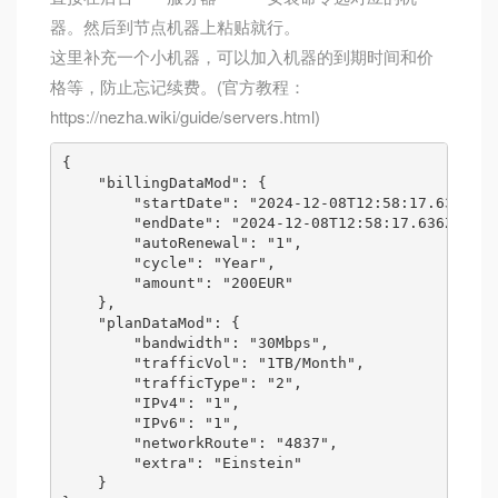
器。然后到节点机器上粘贴就行。
这里补充一个小机器，可以加入机器的到期时间和价
格等，防止忘记续费。(官方教程：
https://nezha.wiki/guide/servers.html)
{

    "billingDataMod": {

        "startDate": "2024-12-08T12:58:17.636Z", 

        "endDate": "2024-12-08T12:58:17.636Z",   

        "autoRenewal": "1",                     

        "cycle": "Year",                        

        "amount": "200EUR"                     

    },

    "planDataMod": {

        "bandwidth": "30Mbps",                  

        "trafficVol": "1TB/Month",              

        "trafficType": "2",                    

        "IPv4": "1",                            

        "IPv6": "1",                            

        "networkRoute": "4837",                 

        "extra": "Einstein"                     

    }
