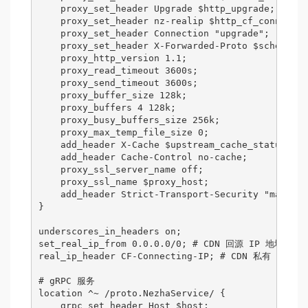
    proxy_set_header Upgrade $http_upgrade; 

    proxy_set_header nz-realip $http_cf_connectin
    proxy_set_header Connection "upgrade";

    proxy_set_header X-Forwarded-Proto $scheme;

    proxy_http_version 1.1; 

    proxy_read_timeout 3600s;

    proxy_send_timeout 3600s;

    proxy_buffer_size 128k;

    proxy_buffers 4 128k; 

    proxy_busy_buffers_size 256k;

    proxy_max_temp_file_size 0;

    add_header X-Cache $upstream_cache_status; 

    add_header Cache-Control no-cache; 

    proxy_ssl_server_name off; 

    proxy_ssl_name $proxy_host; 

    add_header Strict-Transport-Security "max-age
}

underscores_in_headers on;

set_real_ip_from 0.0.0.0/0; # CDN 回源 IP 地址段

real_ip_header CF-Connecting-IP; # CDN 私有 head
# gRPC 服务

location ^~ /proto.NezhaService/ {

    grpc_set_header Host $host;
