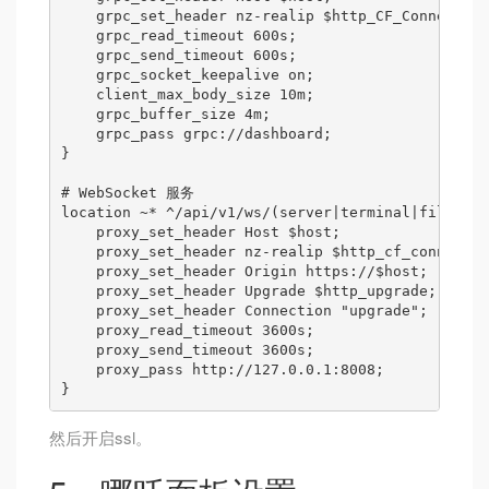
    grpc_set_header nz-realip $http_CF_Connecting
    grpc_read_timeout 600s;

    grpc_send_timeout 600s;

    grpc_socket_keepalive on;

    client_max_body_size 10m;

    grpc_buffer_size 4m;

    grpc_pass grpc://dashboard;

}

# WebSocket 服务

location ~* ^/api/v1/ws/(server|terminal|file)(.*
    proxy_set_header Host $host;

    proxy_set_header nz-realip $http_cf_connectin
    proxy_set_header Origin https://$host;

    proxy_set_header Upgrade $http_upgrade;

    proxy_set_header Connection "upgrade";

    proxy_read_timeout 3600s;

    proxy_send_timeout 3600s;

    proxy_pass http://127.0.0.1:8008;

然后开启ssl。